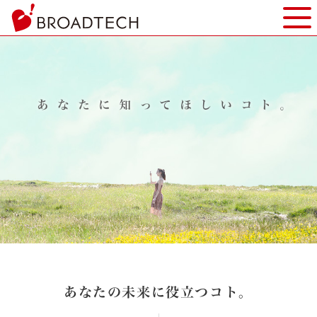
ヘ
モバ
ッ
ダ
ー
部
分
へ
本
文
へ
フ
ッ
タ
ー
部
分
へ
あなたの未来に役立つコト。